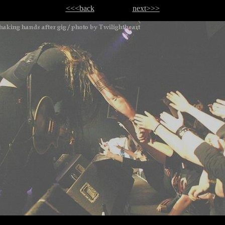
<<<back
next>>>