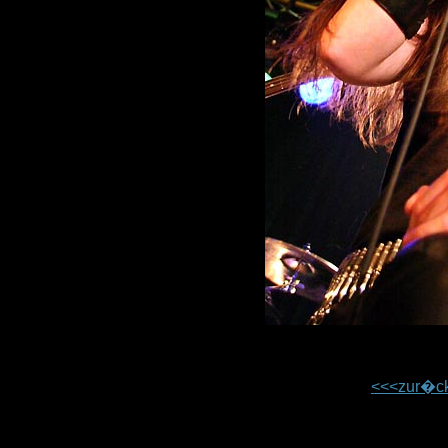
<<<zur�c