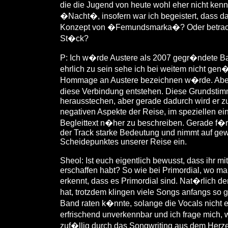
die die Jugend von heute wohl eher nicht kenn
�Nacht�, insofern war ich begeistert, dass da
Konzept von �Femundsmarka�? Oder betrachtes
St�ck?
P: Ich w�rde Austere als 2007 gegr�ndete Ban
ehrlich zu sein sehe ich bei weitem nicht gen
Hommage an Austere bezeichnen w�rde. Aber 
diese Verbindung entstehen. Diese Grundstim
herausstechen, aber gerade dadurch wird er zu
negativen Aspekte der Reise, im speziellen ei
Begleittext n�her zu beschreiben. Gerade f�r
der Track starke Bedeutung und nimmt auf gew
Scheidepunktes unserer Reise ein.
Sheol: Ist euch eigentlich bewusst, dass ihr m
erschaffen habt? So wie bei Primordial, wo 
erkennt, dass es Primordial sind. Nat�rlich de
hat, trotzdem klingen viele Songs anfangs so
Band raten k�nnte, solange die Vocals nicht ei
erfrischend unverkennbar und ich frage mich, 
zuf�llig durch das Songwriting aus dem Herzen