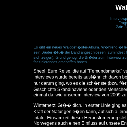
Wal
Interviewp
Frage
Zeit: 3
Es gibt ein neues Waldgefl�ster-Album. W�hrend �
He
sein Bruder �P.� der Band angeschlossen, zumindest
sich zeigen). Grund genug, die Br�der zum Interview zu 
faszinierendes erschaffen haben.
Sheol: Eure Reise, die auf "Femundsmarka" ve
Interviews wurde bereits ausf�hrlich davon ber
nur darum ging, wo es die sch�nste (bzw. f�r 
Geschichte Skandinaviens oder den Menschen d
einmal da, wie unserem Interview von 2009 zu
Winterherz: Gr�� dich. In erster Linie ging e
Kraft der Natur genie�en kann, auf sich allein
totaler Einsamkeit dieser Herausforderung ste
Norwegens auch einen Einfluss auf unsere Ents