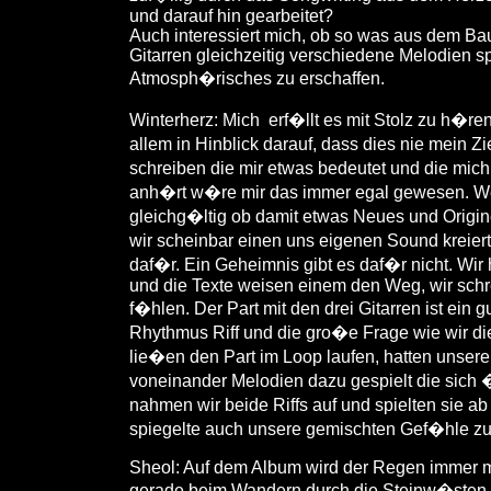
und darauf hin gearbeitet?
Auch interessiert mich, ob so was aus dem Ba
Gitarren gleichzeitig verschiedene Melodien s
Atmosph�risches zu erschaffen.
Winterherz: Mich
erf�llt es mit Stolz zu h�re
allem in Hinblick darauf, dass dies nie mein Zi
schreiben die mir etwas bedeutet und die mi
anh�rt w�re mir das immer egal gewesen. Wen
gleichg�ltig ob damit etwas Neues und Origine
wir scheinbar einen uns eigenen Sound kreier
daf�r. Ein Geheimnis gibt es daf�r nicht. W
und die Texte weisen einem den Weg, wir schr
f�hlen. Der Part mit den drei Gitarren ist ein 
Rhythmus Riff und die gro�e Frage wie wir die
lie�en den Part im Loop laufen, hatten unser
voneinander Melodien dazu gespielt die sich
nahmen wir beide Riffs auf und spielten sie ab
spiegelte auch unsere gemischten Gef�hle zu
Sheol: Auf dem Album wird der Regen immer m
gerade beim Wandern durch die Steinw�sten, so 