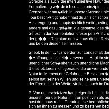
Sprache als auch
die intersubjektive Natur d
Formulierung w�rde ich so also prinzipiell nic
Grenzen war nat�rlich in unserer Aussage nich
Tour besch�ftigt haben hast du an sich schon 
Anstrengung und haupts�chlich wetterbeding
andere mal dazu gef�hrt, die gesamte Idee di
Selbst, in der Konfrontation dieser pers�nlic
der gr��te Reichtum den wir aus dieser Reis
uns beiden diesen Teil missen.
Sheol: In den Lyrics werden zur Landschaft 
�Hoffnungslosigkeit� verwendet. Habt ihr viel
unendlicher Sch�nheit auch unendliche Mach
Bietet letzteres nicht genauso die umwerfende
Natur im Moment der Gefahr aller Besitztum
selbst hat, seinen Willen und seine antrainiert
der Fremde, in der Weite, vielleicht auch im
P: Von untersch�tzen kann eigentlich nicht di
unserer Tour der Natur in ihren positiven als 
hast durchaus recht: Gerade diese bedrohlichen
sich an ihnen zu messen und zu bestehen bed