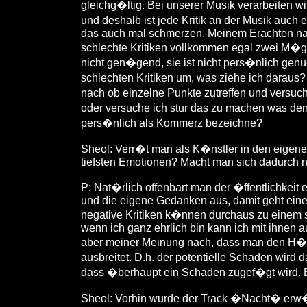
gleichg�ltig. Bei unserer Musik verarbeiten wir
und deshalb ist jede Kritik an der Musik auch 
das auch mal schmerzen. Meinem Erachten nach
schlechte Kritiken vollkommen egal zwei M�gli
nicht gen�gend, sie ist nicht pers�nlich genu
schlechten Kritiken um, was ziehe ich daraus?
nach ob einzelne Punkte zutreffen und versuch
oder versuche ich stur das zu machen was den K
pers�nlich als Kommerz bezeichne?
Sheol: Verr�t man als K�nstler in den eigenen
tiefsten Emotionen? Macht man sich dadurch ni
P: Nat�rlich offenbart man der �ffentlichkeit e
und die eigene Gedanken aus, damit geht eine
negative Kritiken k�nnen durchaus zu einem s
wenn ich ganz ehrlich bin kann ich mit ihnen a
aber meiner Meinung nach, dass man den H�re
ausbreitet. D.h. der potentielle Schaden wird d
dass �berhaupt ein Schaden zugef�gt wird. E
Sheol: Vorhin wurde der Track �Nacht� erw�