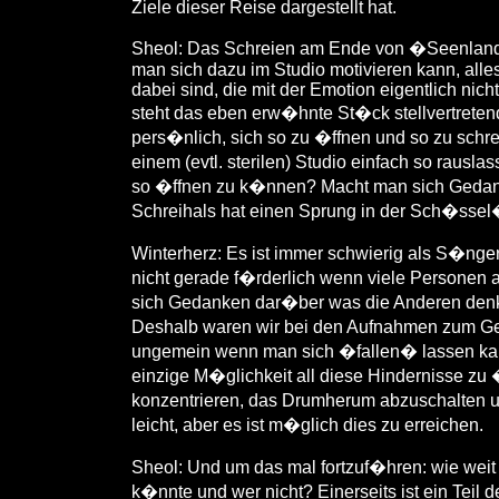
Ziele dieser Reise dargestellt hat.
Sheol: Das Schreien am Ende von �Seenland� i
man sich dazu im Studio motivieren kann, all
dabei sind, die mit der Emotion eigentlich nich
steht das eben erw�hnte St�ck stellvertretend
pers�nlich, sich so zu �ffnen und so zu schr
einem (evtl. sterilen) Studio einfach so rau
so �ffnen zu k�nnen? Macht man sich Gedank
Schreihals hat einen Sprung in der Sch�sse
Winterherz: Es ist immer schwierig als S�nger
nicht gerade f�rderlich wenn viele Personen 
sich Gedanken dar�ber was die Anderen denke
Deshalb waren wir bei den Aufnahmen zum Gesa
ungemein wenn man sich �fallen� lassen kan
einzige M�glichkeit all diese Hindernisse zu �
konzentrieren, das Drumherum abzuschalten un
leicht, aber es ist m�glich dies zu erreichen.
Sheol: Und um das mal fortzuf�hren: wie wei
k�nnte und wer nicht? Einerseits ist ein Teil 