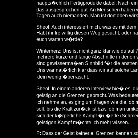
haupts�chlich Fertigprodukte dabei. Nach e
das ausgesprochen gut. An Menschen haben wi
Tagen auch niemanden. Man ist dort oben wirklic
Sheol: Auch interessiert mich, was es mit dem
Habt ihr freiwillig diesen Weg gesucht, oder ha
euch warten w�rde?
Winterherz: Uns ist nicht ganz klar wie du au
mehrere kurze und lange Abschnitte in denen 
sind gewisserma�en Sinnbild f�r die anstren
Uns war nat�rlich klar dass wir auf solche La
klein wenig �berrascht.
Sheol: In einem anderen Interview hie� es, di
geistig an die Grenzen gebracht. Was bedeut
Ich nehme an, es ging um Fragen wie die, ob 
soll, bis die Kraft zur�ck ist bzw. ob man um
sich der k�rperliche Kampf �u�erte (Schmerze
geistigen Kampf m�chte ich mehr wissen.
P: Dass der Geist keinerlei Grenzen kennen so