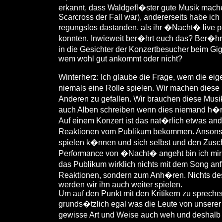
erkannt, dass Waldgefl�ster gute Musik mache
Scarcross der Fall war), andererseits habe i
regungslos dastanden, als ihr �Nacht� live pe
konnten. Inwieweit ber�hrt euch das? Ber�hre
in die Gesichter der Konzertbesucher beim G
wem wohl gut ankommt oder nicht?
Winterherz: Ich glaube die Frage, wem die ei
niemals eine Rolle spielen. Wir machen diese
Anderen zu gefallen. Wir brauchen diese Musik
auch Alben schreiben wenn dies niemand h�ren
Auf einem Konzert ist das nat�rlich etwas ande
Reaktionen vom Publikum bekommen. Ansonst
spielen k�nnen und sich selbst und den Zusch
Performance von �Nacht� angeht bin ich mir n
das Publikum wirklich nichts mit dem Song an
Reaktionen, sondern zum Anh�ren. Nichts desto
werden wir ihn auch weiter spielen.
Um auf den Punkt mit den Kritikern zu sprech
grunds�tzlich egal was die Leute von unserer M
gewisse Art und Weise auch weh und deshalb s