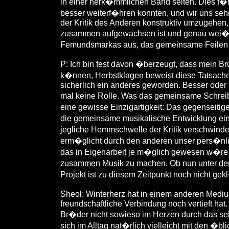
in einer herk�mmlichen Band selten. Dies f�
besser weiterf�hren konnten, und wir uns sehr 
der Kritik des Anderen konstruktiv umzugehen, 
zusammen aufgewachsen ist und genau wei� wie
Femundsmarkas aus, das gemeinsame Feilen 
P:
Ich bin fest davon �berzeugt, dass mein Br
k�nnen, Herbstklagen beweist diese Tatsache 
sicherlich ein anderes geworden. Besser oder sc
mal keine Rolle. Was das gemeinsame Schreibe
eine gewisse Einzigartigkeit: Das gegenseiti
die gemeinsame musikalische Entwicklung ein
jegliche Hemmschwelle der Kritik verschwind
erm�glicht durch den anderen unser pers�nli
das in Eigenarbeit je m�glich gewesen w�re 
zusammen Musik zu machen. Ob nun unter dem
Projekt ist zu diesem Zeitpunkt noch nicht gekl
Sheol: Winterherz hat in einem anderen Medi
freundschaftliche Verbindung noch vertieft hat
Br�der nicht sowieso im Herzen durch das se
sich im Alltag nat�rlich vielleicht mit den �bli